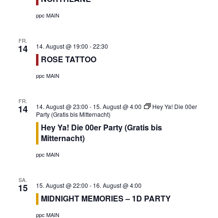
e
n
u
n
ppc MAIN
g
n
.
A
g
FR.
n
14. August @ 19:00
-
22:30
14
e
s
ROSE TATTOO
n
i
ppc MAIN
S
c
u
h
FR.
t
c
14. August @ 23:00
-
15. August @ 4:00
Hey Ya! Die 00er
14
Party (Gratis bis Mitternacht)
e
h
Hey Ya! Die 00er Party (Gratis bis
n
e
Mitternacht)
-
u
N
ppc MAIN
n
a
d
v
SA.
15. August @ 22:00
-
16. August @ 4:00
15
A
i
MIDNIGHT MEMORIES – 1D PARTY
n
g
ppc MAIN
s
a