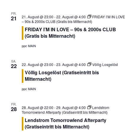
t
i
i
FR.
c
21. August @ 23:00
-
22. August @ 4:00
FRIDAY I’M IN LOVE
21
o
– 90s & 2000s CLUB (Gratis bis Mitternacht)
h
n
FRIDAY I’M IN LOVE – 90s & 2000s CLUB
t
(Gratis bis Mitternacht)
e
ppc MAIN
n
,
SA.
N
22. August @ 23:00
-
23. August @ 4:00
Völlig Losgelöst
22
Völlig Losgelöst (Gratiseintritt bis
a
Mitternacht)
v
ppc MAIN
i
g
FR.
a
28. August @ 22:00
-
29. August @ 4:00
Lendstrom
28
Tomorrowlend Afterparty (Gratiseintritt bis Mitternacht)
t
Lendstrom Tomorrowlend Afterparty
i
(Gratiseintritt bis Mitternacht)
o