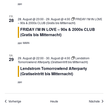
ppc
n
FR.
28. August @ 23:00
-
29. August @ 4:00
FRIDAY I’M IN LOVE
28
– 90s & 2000s CLUB (Gratis bis Mitternacht)
FRIDAY I’M IN LOVE – 90s & 2000s CLUB
(Gratis bis Mitternacht)
ppc MAIN
SA.
29. August @ 22:00
-
30. August @ 4:00
Lendstrom
29
Tomorrowlend Afterparty (Gratiseintritt bis Mitternacht)
Lendstrom Tomorrowlend Afterparty
(Gratiseintritt bis Mitternacht)
ppc
Veranstaltungen
Veran
Vorherige
Heute
Nächste