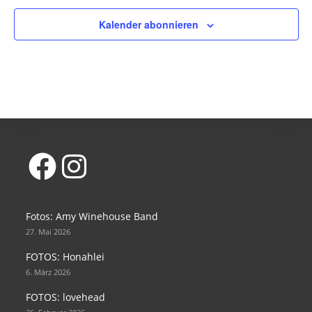
Kalender abonnieren
Opens
Opens
in
in
Fotos: Amy Winehouse Band
a
a
27. Mai 2026
new
new
FOTOS: Honahlei
tab
tab
6. März 2026
FOTOS: lovehead