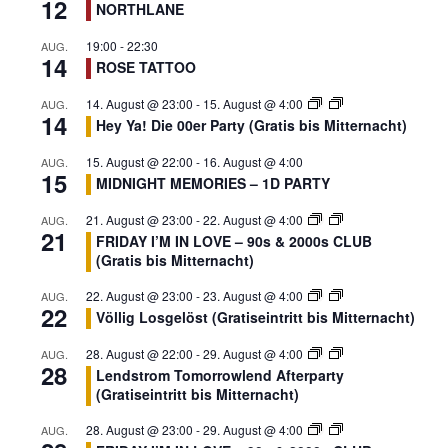
12
NORTHLANE
g
a
19:00
-
22:30
AUG.
14
ROSE TATTOO
t
i
14. August @ 23:00
-
15. August @ 4:00
AUG.
14
o
Hey Ya! Die 00er Party (Gratis bis Mitternacht)
n
15. August @ 22:00
-
16. August @ 4:00
AUG.
15
MIDNIGHT MEMORIES – 1D PARTY
21. August @ 23:00
-
22. August @ 4:00
AUG.
21
FRIDAY I’M IN LOVE – 90s & 2000s CLUB
(Gratis bis Mitternacht)
22. August @ 23:00
-
23. August @ 4:00
AUG.
22
Völlig Losgelöst (Gratiseintritt bis Mitternacht)
28. August @ 22:00
-
29. August @ 4:00
AUG.
28
Lendstrom Tomorrowlend Afterparty
(Gratiseintritt bis Mitternacht)
28. August @ 23:00
-
29. August @ 4:00
AUG.