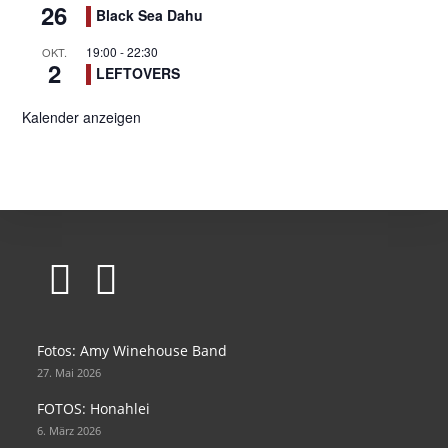
26
Black Sea Dahu
19:00
-
22:30
OKT.
2
LEFTOVERS
Kalender anzeigen
Opens
Opens
in
in
Fotos: Amy Winehouse Band
a
a
27. Mai 2026
new
new
FOTOS: Honahlei
tab
tab
6. März 2026