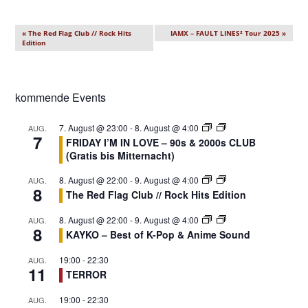
V
«
The Red Flag Club // Rock Hits
IAMX – FAULT LINES² Tour 2025
»
Edition
e
r
a
kommende Events
n
s
7. August @ 23:00
-
8. August @ 4:00
AUG.
t
7
FRIDAY I’M IN LOVE – 90s & 2000s CLUB
a
(Gratis bis Mitternacht)
l
8. August @ 22:00
-
9. August @ 4:00
AUG.
t
8
The Red Flag Club // Rock Hits Edition
u
n
8. August @ 22:00
-
9. August @ 4:00
AUG.
8
KAYKO – Best of K-Pop & Anime Sound
g
N
19:00
-
22:30
AUG.
11
a
TERROR
v
19:00
-
22:30
AUG.
i