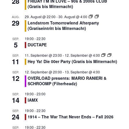
28
FRIDAY I’M IN LOVE – 90s & 2000s CLUB
(Gratis bis Mitternacht)
29. August @ 22:00
-
30. August @ 4:00
AUG.
29
Lendstrom Tomorrowlend Afterparty
(Gratiseintritt bis Mitternacht)
19:00
-
22:30
SEP.
5
DUCTAPE
11. September @ 23:00
-
12. September @ 4:00
SEP.
11
Hey Ya! Die 00er Party (Gratis bis Mitternacht)
12. September @ 20:00
-
13. September @ 4:00
SEP.
12
OVERLOAD presents: MARIO RANIERI &
SCHROOMP (Filterheadz)
19:00
-
23:00
SEP.
14
IAMX
19:00
-
22:30
SEP.
24
1914 – The War That Never Ends – Fall 2026
19:00
-
22:30
SEP.