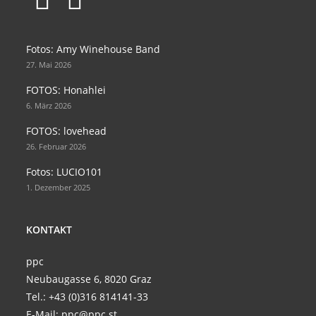
Opens
Opens
in
in
Fotos: Amy Winehouse Band
a
a
27. Mai 2026
new
new
FOTOS: Honahlei
tab
tab
6. März 2026
FOTOS: lovehead
26. Februar 2026
Fotos: LUCIO101
1. Dezember 2025
KONTAKT
ppc
Neubaugasse 6, 8020 Graz
Tel.:
+43 (0)316 814141-33
E-Mail:
ppc@ppc.st