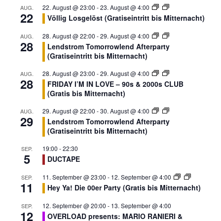
22. August @ 23:00
-
23. August @ 4:00
AUG.
22
Völlig Losgelöst (Gratiseintritt bis Mitternacht)
28. August @ 22:00
-
29. August @ 4:00
AUG.
28
Lendstrom Tomorrowlend Afterparty
(Gratiseintritt bis Mitternacht)
28. August @ 23:00
-
29. August @ 4:00
AUG.
28
FRIDAY I’M IN LOVE – 90s & 2000s CLUB
(Gratis bis Mitternacht)
29. August @ 22:00
-
30. August @ 4:00
AUG.
29
Lendstrom Tomorrowlend Afterparty
(Gratiseintritt bis Mitternacht)
19:00
-
22:30
SEP.
5
DUCTAPE
11. September @ 23:00
-
12. September @ 4:00
SEP.
11
Hey Ya! Die 00er Party (Gratis bis Mitternacht)
12. September @ 20:00
-
13. September @ 4:00
SEP.
12
OVERLOAD presents: MARIO RANIERI &