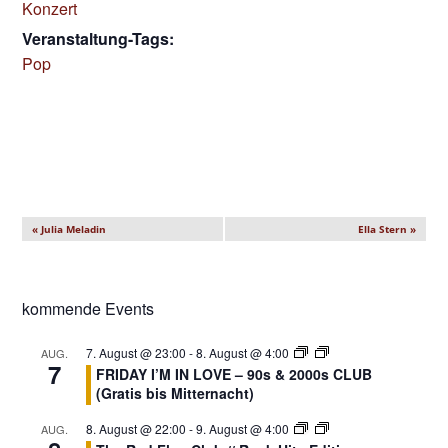
Konzert
Veranstaltung-Tags:
Pop
V
«
Julia Meladin
Ella Stern
»
e
r
a
kommende Events
n
s
7. August @ 23:00
-
8. August @ 4:00
AUG.
7
FRIDAY I’M IN LOVE – 90s & 2000s CLUB
t
(Gratis bis Mitternacht)
a
l
8. August @ 22:00
-
9. August @ 4:00
AUG.