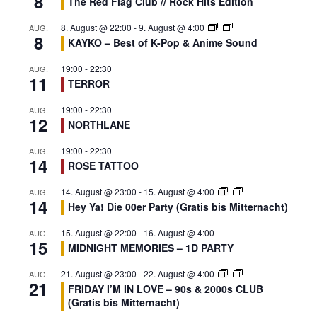
8
The Red Flag Club // Rock Hits Edition
t
u
8. August @ 22:00
-
9. August @ 4:00
AUG.
n
8
KAYKO – Best of K-Pop & Anime Sound
g
19:00
-
22:30
AUG.
N
11
TERROR
a
v
19:00
-
22:30
AUG.
12
NORTHLANE
i
g
19:00
-
22:30
AUG.
14
a
ROSE TATTOO
t
14. August @ 23:00
-
15. August @ 4:00
AUG.
i
14
Hey Ya! Die 00er Party (Gratis bis Mitternacht)
o
n
15. August @ 22:00
-
16. August @ 4:00
AUG.
15
MIDNIGHT MEMORIES – 1D PARTY
21. August @ 23:00
-
22. August @ 4:00
AUG.
21
FRIDAY I’M IN LOVE – 90s & 2000s CLUB
(Gratis bis Mitternacht)