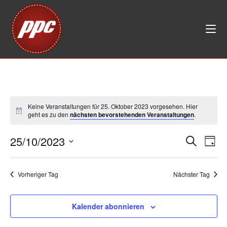
Zum
Inhalt
springen
Keine Veranstaltungen für 25. Oktober 2023 vorgesehen. Hier
geht es zu den
nächsten bevorstehenden Veranstaltungen
.
25/10/2023
V
V
S
T
e
u
e
D
a
c
r
r
g
a
h
Vorheriger Tag
Nächster Tag
a
t
a
e
n
u
n
s
m
Kalender abonnieren
s
t
w
t