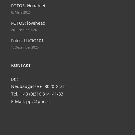
v
FOTOS: Honahlei
tab
tab
A
i
6. März 2026
n
g
FOTOS: lovehead
s
a
26. Februar 2026
t
i
i
c
Fotos: LUCIO101
o
1. Dezember 2025
h
n
t
KONTAKT
e
n
ppc
,
Neubaugasse 6, 8020 Graz
N
Tel.:
+43 (0)316 814141-33
a
E-Mail:
ppc@ppc.st
v
i
g
a