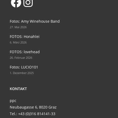
Opens
Opens
in
in
Fotos: Amy Winehouse Band
a
a
27. Mai 2026
new
new
FOTOS: Honahlei
tab
tab
6. März 2026
FOTOS: lovehead
26. Februar 2026
Fotos: LUCIO101
1. Dezember 2025
KONTAKT
ppc
Neubaugasse 6, 8020 Graz
Tel.:
+43 (0)316 814141-33