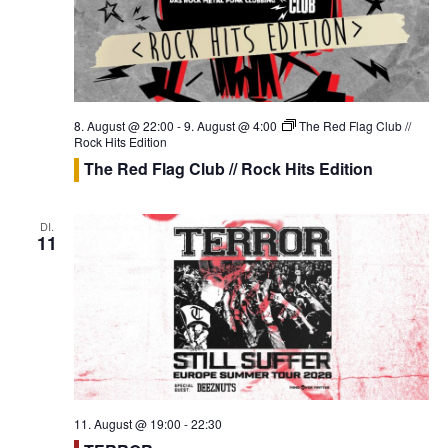
ä
a
l
h
l
t
l
u
t
e
n
u
n
g
8. August @ 22:00
-
9. August @ 4:00
The Red Flag Club //
n
.
Rock Hits Edition
A
g
The Red Flag Club // Rock Hits Edition
n
e
s
n
i
DI.
11
S
c
u
h
t
c
e
h
n
e
-
u
N
n
a
11. August @ 19:00
-
22:30
d