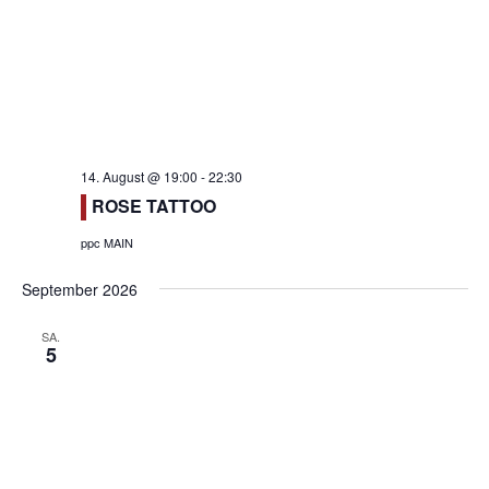
t
i
o
n
14. August @ 19:00
-
22:30
ROSE TATTOO
ppc MAIN
September 2026
SA.
5