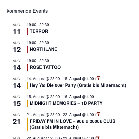
kommende Events
19:00
-
22:30
AUG.
11
TERROR
19:00
-
22:30
AUG.
12
NORTHLANE
19:00
-
22:30
AUG.
14
ROSE TATTOO
14. August @ 23:00
-
15. August @ 4:00
AUG.
14
Hey Ya! Die 00er Party (Gratis bis Mitternacht)
15. August @ 22:00
-
16. August @ 4:00
AUG.
15
MIDNIGHT MEMORIES – 1D PARTY
21. August @ 23:00
-
22. August @ 4:00
AUG.
21
FRIDAY I’M IN LOVE – 90s & 2000s CLUB
(Gratis bis Mitternacht)
22. August @ 23:00
-
23. August @ 4:00
AUG.