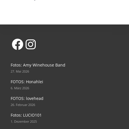
Opens
Opens
in
in
Fotos: Amy Winehouse Band
a
a
27. Mai 2026
new
new
FOTOS: Honahlei
tab
tab
6. März 2026
FOTOS: lovehead
26. Februar 2026
Fotos: LUCIO101
1. Dezember 2025