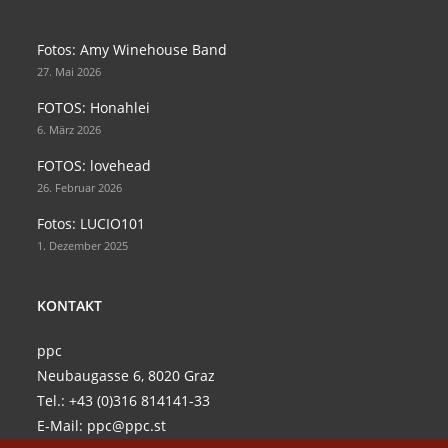
Opens
Opens
in
in
Fotos: Amy Winehouse Band
a
a
27. Mai 2026
new
new
FOTOS: Honahlei
tab
tab
6. März 2026
FOTOS: lovehead
26. Februar 2026
Fotos: LUCIO101
1. Dezember 2025
KONTAKT
ppc
Neubaugasse 6, 8020 Graz
Tel.:
+43 (0)316 814141-33
E-Mail:
ppc@ppc.st