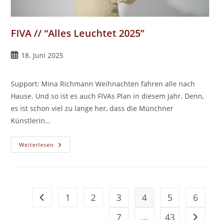
FIVA // “Alles Leuchtet 2025”
Beitrag
18. Juni 2025
veröffentlicht:
Support: Mina Richmann Weihnachten fahren alle nach
Hause. Und so ist es auch FIVAs Plan in diesem Jahr. Denn,
es ist schon viel zu lange her, dass die Münchner
Künstlerin…
FIVA
Weiterlesen
//
“Alles
Leuchtet
2025”
1
2
3
4
5
6
Gehe zur vorherigen Seite
7
…
43
Gehe zu