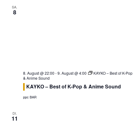
t
i
SA.
8
i
c
o
h
n
t
e
n
,
N
8. August @ 22:00
-
9. August @ 4:00
KAYKO – Best of K-Pop
a
& Anime Sound
v
KAYKO – Best of K-Pop & Anime Sound
i
ppc BAR
g
a
DI.
11
t
i
o