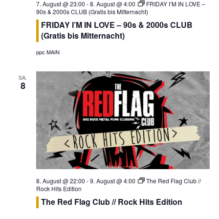
e
7. August @ 23:00
-
8. August @ 4:00
FRIDAY I’M IN LOVE –
n
u
90s & 2000s CLUB (Gratis bis Mitternacht)
n
g
FRIDAY I’M IN LOVE – 90s & 2000s CLUB
n
.
A
(Gratis bis Mitternacht)
g
n
e
ppc MAIN
s
n
i
SA.
S
c
8
u
h
t
c
e
h
n
e
-
u
N
n
a
d
v
8. August @ 22:00
-
9. August @ 4:00
The Red Flag Club //
A
Rock Hits Edition
i
The Red Flag Club // Rock Hits Edition
n
g
s
a