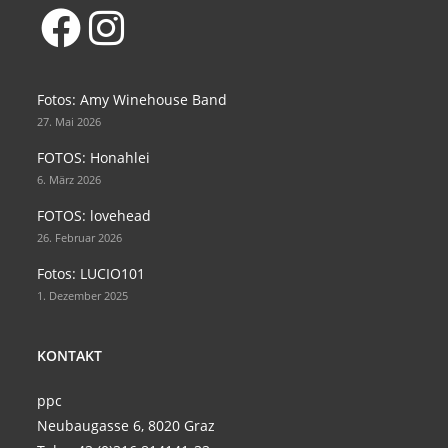
Opens
Opens
in
in
Fotos: Amy Winehouse Band
a
a
27. Mai 2026
new
new
FOTOS: Honahlei
tab
tab
6. März 2026
FOTOS: lovehead
26. Februar 2026
Fotos: LUCIO101
1. Dezember 2025
KONTAKT
ppc
Neubaugasse 6, 8020 Graz