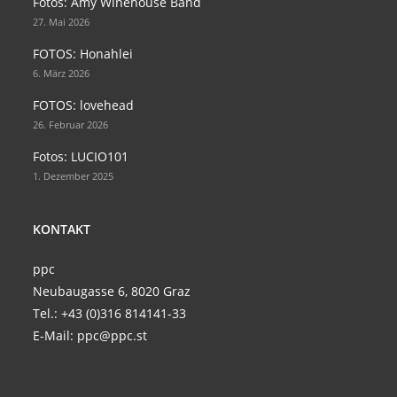
Fotos: Amy Winehouse Band
a
a
27. Mai 2026
new
new
FOTOS: Honahlei
tab
tab
6. März 2026
FOTOS: lovehead
26. Februar 2026
Fotos: LUCIO101
1. Dezember 2025
KONTAKT
ppc
Neubaugasse 6, 8020 Graz
Tel.:
+43 (0)316 814141-33
E-Mail:
ppc@ppc.st